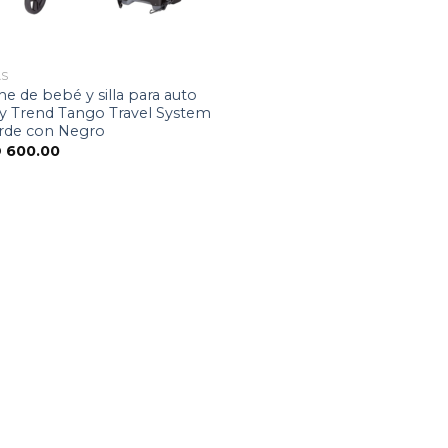
AS
e de bebé y silla para auto
y Trend Tango Travel System
erde con Negro
D
600.00