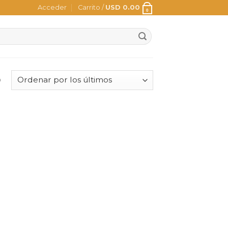
Acceder
Carrito /
USD
0.00
0
o