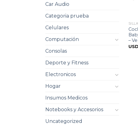
Car Audio
Categoria prueba
SILL
Celulares
Coch
Bab
Computación
– V
US
Consolas
Deporte y Fitness
Electronicos
Hogar
Insumos Medicos
Notebooks y Accesorios
Uncategorized