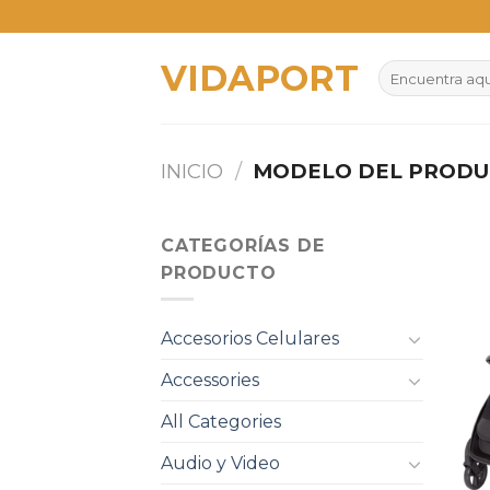
Skip
to
VIDAPORT
content
Buscar
por:
INICIO
/
MODELO DEL PROD
CATEGORÍAS DE
PRODUCTO
Accesorios Celulares
Accessories
All Categories
Audio y Video