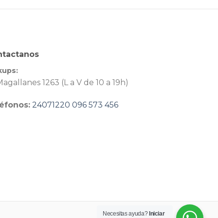
ntactanos
kups:
agallanes 1263 (L a V de 10 a 19h)
éfonos:
24071220
096 573 456
Necesitas ayuda?
Iniciar