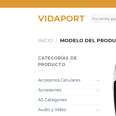
Skip
to
VIDAPORT
content
Buscar
por:
INICIO
/
MODELO DEL PROD
CATEGORÍAS DE
PRODUCTO
Accesorios Celulares
Accessories
All Categories
Audio y Video