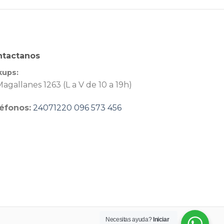
ntactanos
kups:
agallanes 1263 (L a V de 10 a 19h)
éfonos:
24071220
096 573 456
Necesitas ayuda?
Iniciar