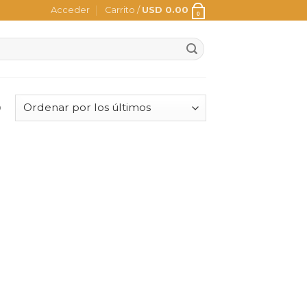
Acceder
Carrito /
USD
0.00
0
o