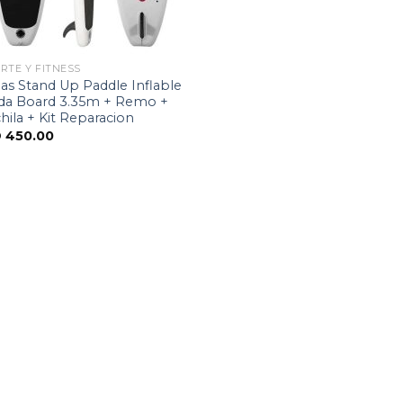
RTE Y FITNESS
as Stand Up Paddle Inflable
ida Board 3.35m + Remo +
ila + Kit Reparacion
D
450.00