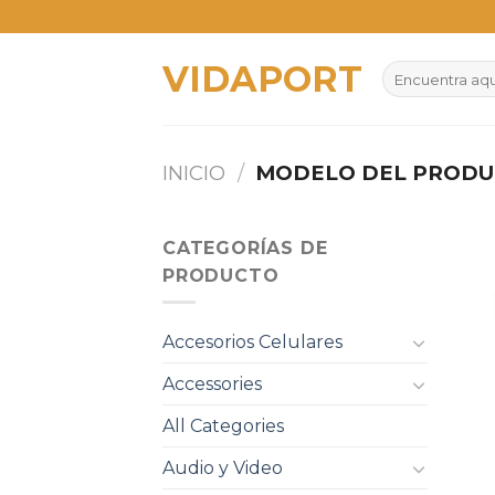
Skip
to
VIDAPORT
content
Buscar
por:
INICIO
/
MODELO DEL PROD
CATEGORÍAS DE
PRODUCTO
Accesorios Celulares
Accessories
All Categories
Audio y Video