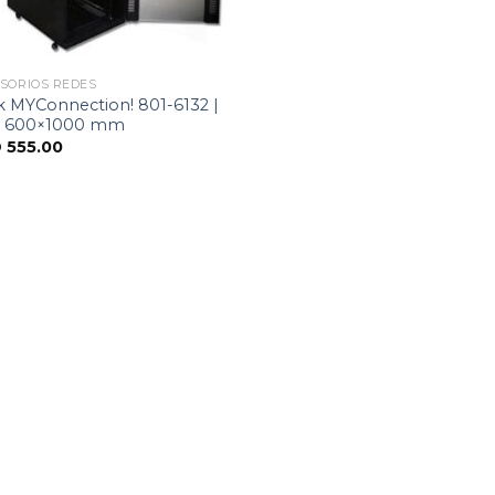
SORIOS REDES
k MYConnection! 801-6132 |
, 600×1000 mm
D
555.00