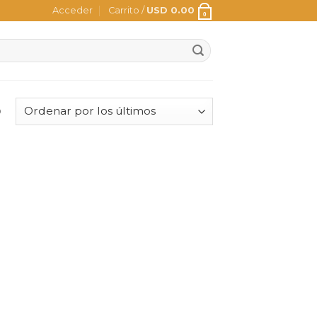
Acceder
Carrito /
USD
0.00
0
o