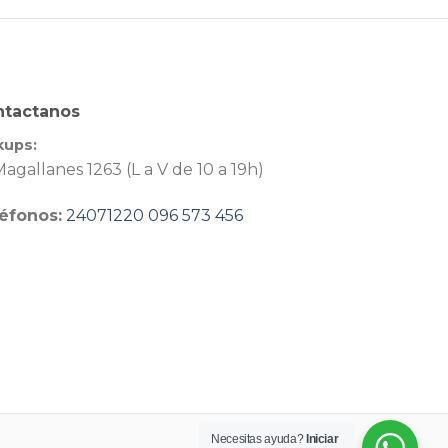
ntactanos
kups:
agallanes 1263 (L a V de 10 a 19h)
éfonos:
24071220
096 573 456
Necesitas ayuda?
Iniciar