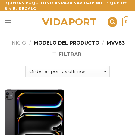
Skip
¡QUEDAN POQUITOS DÍAS PARA NAVIDAD! NO TE QUEDES
SIN EL REGALO
to
content
VIDAPORT
0
INICIO
/
MODELO DEL PRODUCTO
/
MVV83
FILTRAR