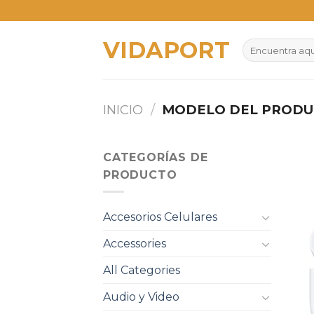
Skip
to
VIDAPORT
content
Buscar
por:
INICIO
/
MODELO DEL PROD
CATEGORÍAS DE
PRODUCTO
Accesorios Celulares
Accessories
All Categories
Audio y Video