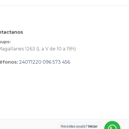
ntactanos
kups:
agallanes 1263 (L a V de 10 a 19h)
éfonos:
24071220
096 573 456
Necesitas ayuda?
Iniciar