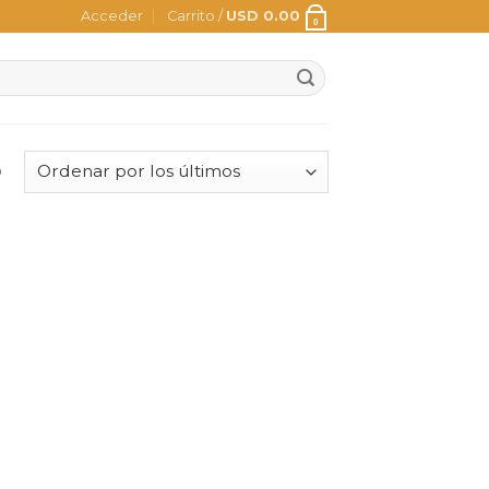
Acceder
Carrito /
USD
0.00
0
o