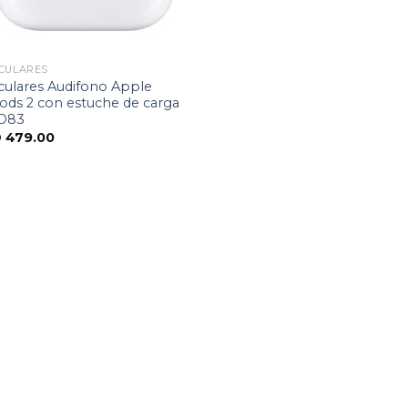
CULARES
culares Audifono Apple
ods 2 con estuche de carga
D83
D
479.00