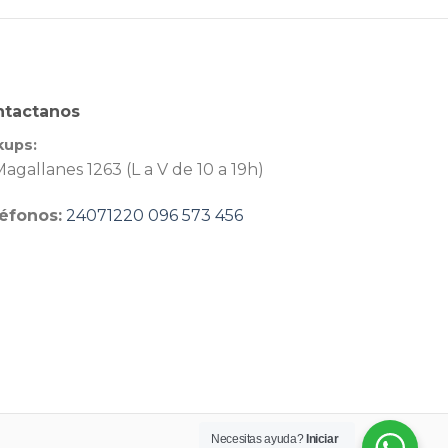
ntactanos
kups:
agallanes 1263 (L a V de 10 a 19h)
éfonos:
24071220
096 573 456
Necesitas ayuda?
Iniciar