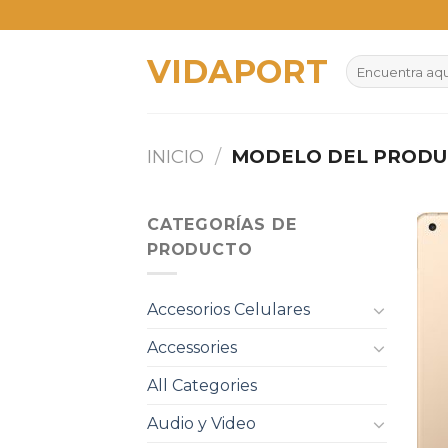
Skip
to
VIDAPORT
content
Buscar
por:
INICIO
/
MODELO DEL PROD
CATEGORÍAS DE
PRODUCTO
Accesorios Celulares
Accessories
All Categories
Audio y Video