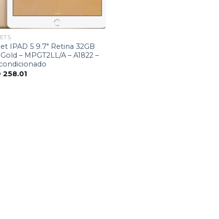
ETS
et IPAD 5 9.7″ Retina 32GB
 Gold – MPGT2LL/A – A1822 –
condicionado
D
258.01