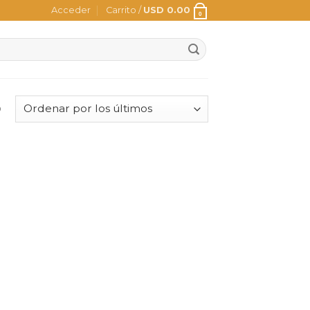
Acceder
Carrito /
USD
0.00
0
o