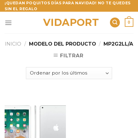
Skip
¡QUEDAN POQUITOS DÍAS PARA NAVIDAD! NO TE QUEDES
SIN EL REGALO
to
content
VIDAPORT
0
INICIO
/
MODELO DEL PRODUCTO
/
MP2G2LL/A
FILTRAR