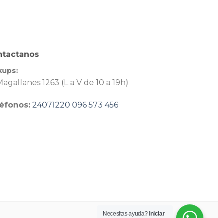
ntactanos
kups:
agallanes 1263 (L a V de 10 a 19h)
éfonos:
24071220
096 573 456
Necesitas ayuda?
Iniciar