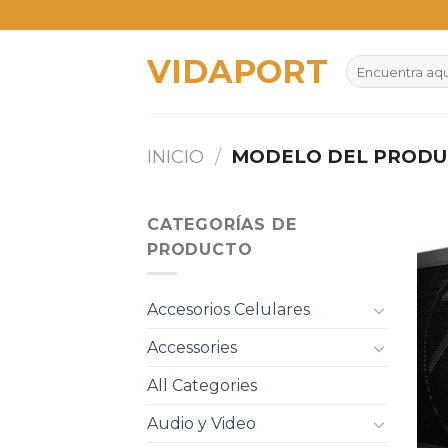
Skip
to
VIDAPORT
content
Buscar
por:
INICIO
/
MODELO DEL PROD
CATEGORÍAS DE
PRODUCTO
Accesorios Celulares
Accessories
All Categories
Audio y Video