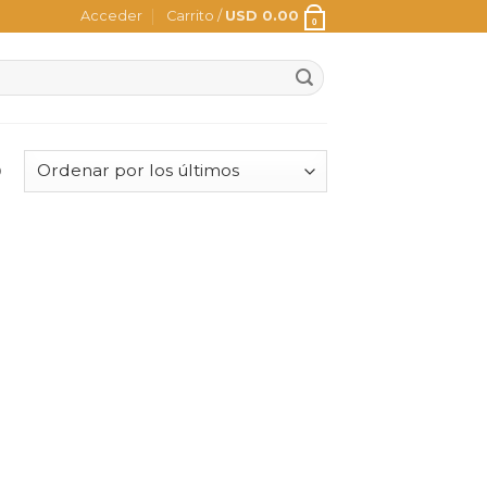
Acceder
Carrito /
USD
0.00
0
o