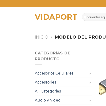
Skip
to
VIDAPORT
content
Buscar
por:
INICIO
/
MODELO DEL PROD
CATEGORÍAS DE
PRODUCTO
Accesorios Celulares
Accessories
All Categories
Audio y Video