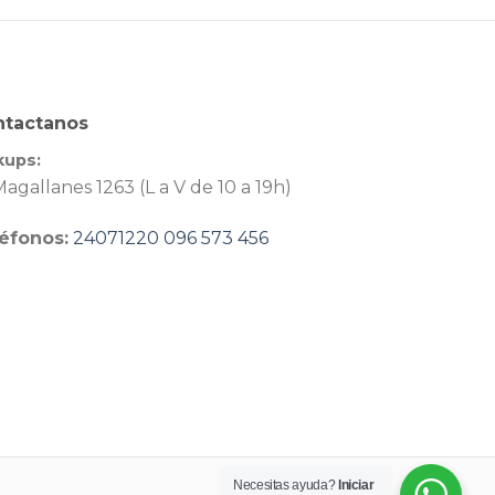
ntactanos
kups:
agallanes 1263 (L a V de 10 a 19h)
éfonos:
24071220
096 573 456
Necesitas ayuda?
Iniciar