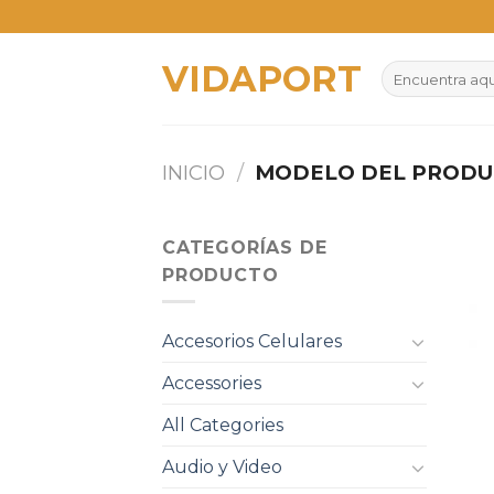
Skip
to
VIDAPORT
content
Buscar
por:
INICIO
/
MODELO DEL PROD
CATEGORÍAS DE
PRODUCTO
Accesorios Celulares
Accessories
All Categories
Audio y Video