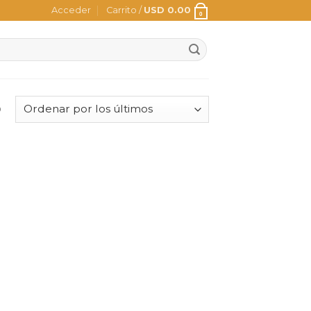
Acceder
Carrito /
USD
0.00
0
o