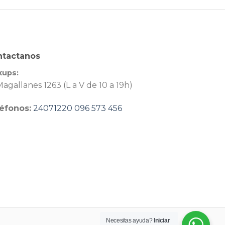
ntactanos
kups:
agallanes 1263 (L a V de 10 a 19h)
éfonos:
24071220
096 573 456
Necesitas ayuda?
Iniciar