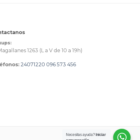
ntactanos
kups:
agallanes 1263 (L a V de 10 a 19h)
éfonos:
24071220
096 573 456
Necesitas ayuda?
Iniciar