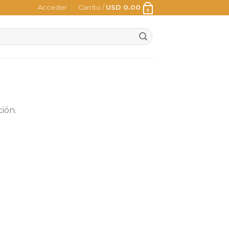
Acceder
Carrito /
USD
0.00
0
ión.