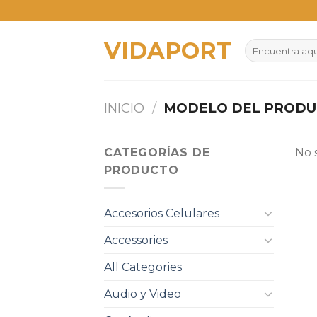
Skip
to
VIDAPORT
content
Buscar
por:
INICIO
/
MODELO DEL PROD
CATEGORÍAS DE
No 
PRODUCTO
Accesorios Celulares
Accessories
All Categories
Audio y Video