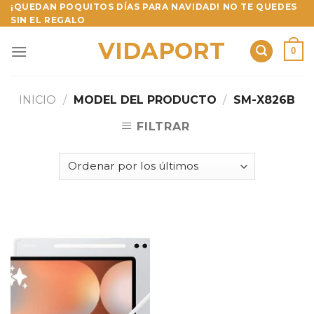
Skip
¡QUEDAN POQUITOS DÍAS PARA NAVIDAD! NO TE QUEDES
SIN EL REGALO
to
content
VIDAPORT
0
INICIO
/
MODEL DEL PRODUCTO
/
SM-X826B
FILTRAR