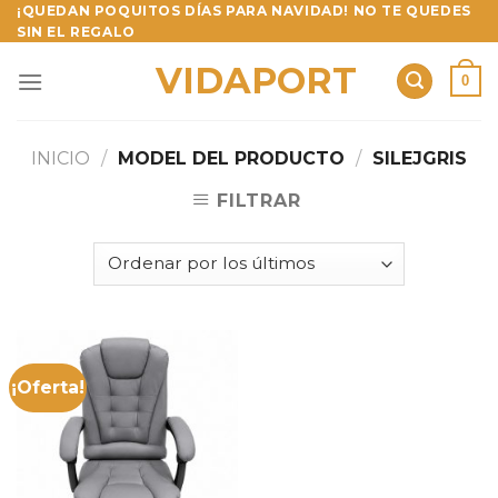
Skip
¡QUEDAN POQUITOS DÍAS PARA NAVIDAD! NO TE QUEDES
SIN EL REGALO
to
content
VIDAPORT
0
INICIO
/
MODEL DEL PRODUCTO
/
SILEJGRIS
FILTRAR
¡Oferta!