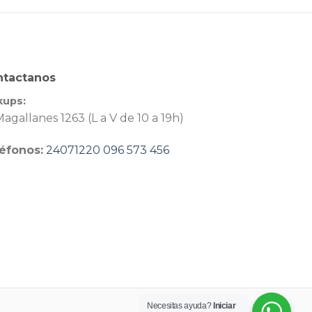
ntactanos
kups:
agallanes 1263 (L a V de 10 a 19h)
éfonos:
24071220
096 573 456
Necesitas ayuda?
Iniciar