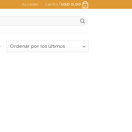
Acceder
Carrito /
USD
0.00
0
o