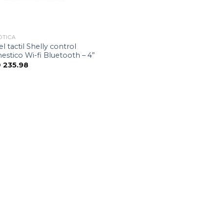
ÓTICA
l tactil Shelly control
stico Wi-fi Bluetooth – 4”
D
235.98