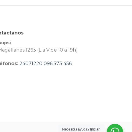
ntactanos
kups:
agallanes 1263 (L a V de 10 a 19h)
éfonos:
24071220
096 573 456
Necesitas ayuda?
Iniciar