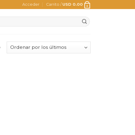
Acceder
Carrito /
USD
0.00
0
o