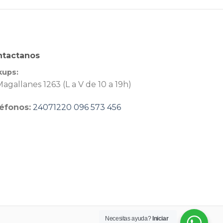
ntactanos
kups:
agallanes 1263 (L a V de 10 a 19h)
éfonos:
24071220
096 573 456
Necesitas ayuda?
Iniciar