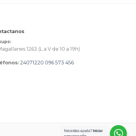
ntactanos
kups:
agallanes 1263 (L a V de 10 a 19h)
éfonos:
24071220
096 573 456
Necesitas ayuda?
Iniciar