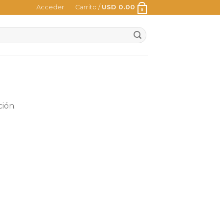
Acceder
Carrito /
USD
0.00
0
ión.