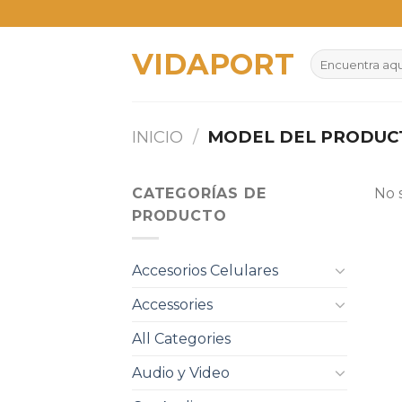
Skip
to
VIDAPORT
content
Buscar
por:
INICIO
/
MODEL DEL PRODU
CATEGORÍAS DE
No 
PRODUCTO
Accesorios Celulares
Accessories
All Categories
Audio y Video