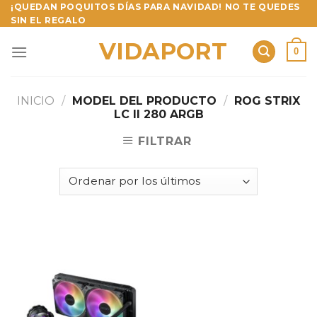
Skip
¡QUEDAN POQUITOS DÍAS PARA NAVIDAD! NO TE QUEDES
SIN EL REGALO
to
content
VIDAPORT
0
INICIO
/
MODEL DEL PRODUCTO
/
ROG STRIX
LC II 280 ARGB
FILTRAR