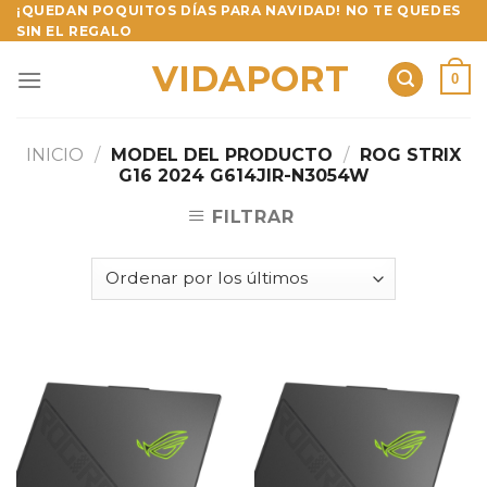
Skip
¡QUEDAN POQUITOS DÍAS PARA NAVIDAD! NO TE QUEDES
SIN EL REGALO
to
content
VIDAPORT
0
INICIO
/
MODEL DEL PRODUCTO
/
ROG STRIX
G16 2024 G614JIR-N3054W
FILTRAR