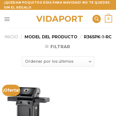
Skip
¡QUEDAN POQUITOS DÍAS PARA NAVIDAD! NO TE QUEDES
SIN EL REGALO
to
content
VIDAPORT
0
INICIO
/
MODEL DEL PRODUCTO
/
R365PK-1-RC
FILTRAR
¡Oferta!