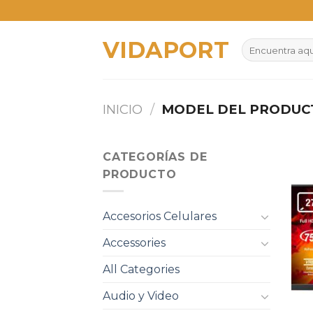
Skip
to
VIDAPORT
content
Buscar
por:
INICIO
/
MODEL DEL PRODU
CATEGORÍAS DE
PRODUCTO
Accesorios Celulares
Accessories
All Categories
Audio y Video