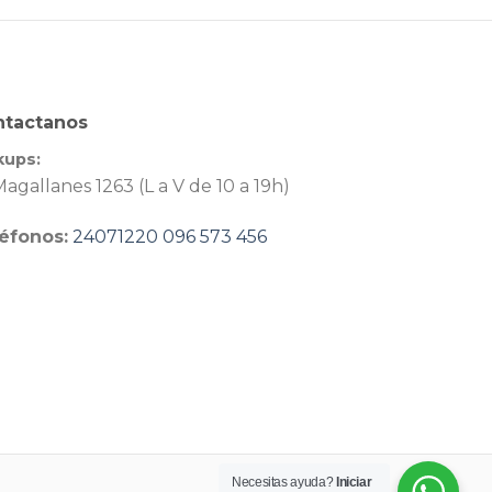
ntactanos
kups:
agallanes 1263 (L a V de 10 a 19h)
éfonos:
24071220
096 573 456
Necesitas ayuda?
Iniciar