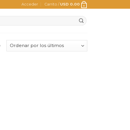
Acceder
Carrito /
USD
0.00
0
o