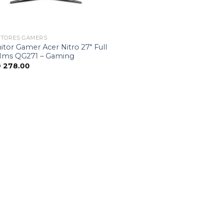
ITORES GAMERS
tor Gamer Acer Nitro 27″ Full
1ms QG271 – Gaming
D
278.00