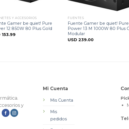
NETES Y ACCESORIOS
FUENTES
nte Gamer be quiet! Pure
Fuente Gamer be quiet! Pure
er 12 850W 80 Plus Gold
Power 13 M 1000W 80 Plus 
Modular
D
153.99
USD
239.00
Mi Cuenta
Co
rmática.
Pic
Mis Cuenta
cesorios y
M
Mis
.
Tel
pedidos