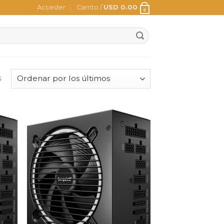
Acceder
Carrito /
USD
0.00
0
s