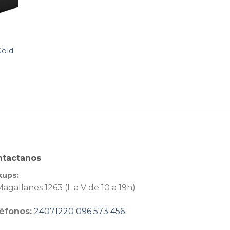
Gold
ntactanos
kups:
agallanes 1263 (L a V de 10 a 19h)
éfonos:
24071220
096 573 456