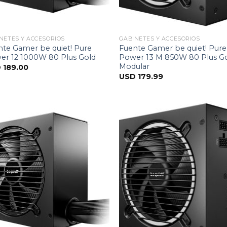
NETES Y ACCESORIOS
GABINETES Y ACCESORIOS
nte Gamer be quiet! Pure
Fuente Gamer be quiet! Pure
er 12 1000W 80 Plus Gold
Power 13 M 850W 80 Plus G
Modular
D
189.00
USD
179.99