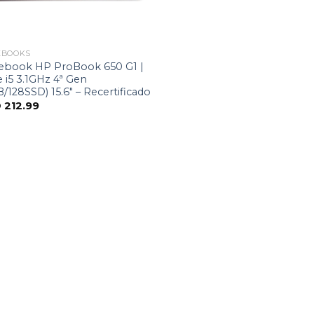
EBOOKS
ebook HP ProBook 650 G1 |
 i5 3.1GHz 4ª Gen
/128SSD) 15.6″ – Recertificado
D
212.99