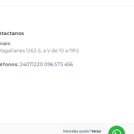
ntactanos
kups:
agallanes 1263 (L a V de 10 a 19h)
éfonos:
24071220
096 573 456
Necesitas ayuda?
Iniciar