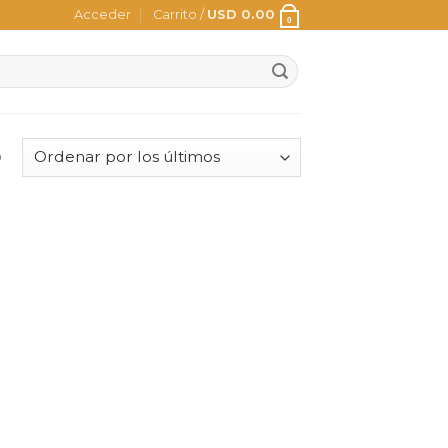
Acceder
Carrito /
USD
0.00
0
o