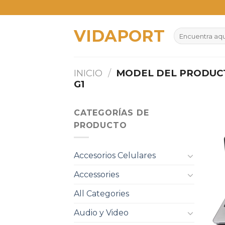
Skip
to
VIDAPORT
content
Buscar
por:
INICIO
/
MODEL DEL PRODU
G1
CATEGORÍAS DE
PRODUCTO
Accesorios Celulares
Accessories
All Categories
Audio y Video