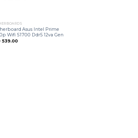
HERBOARDS
herboard Asus Intel Prime
0p Wifi S1700 Ddr5 12va Gen
D
539.00