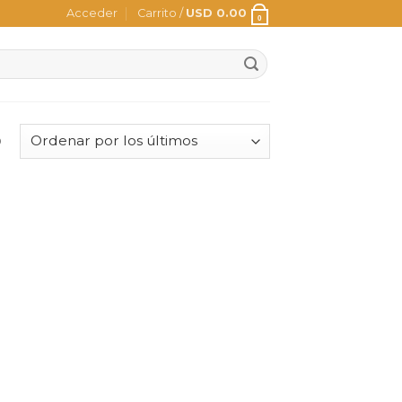
Acceder
Carrito /
USD
0.00
0
o