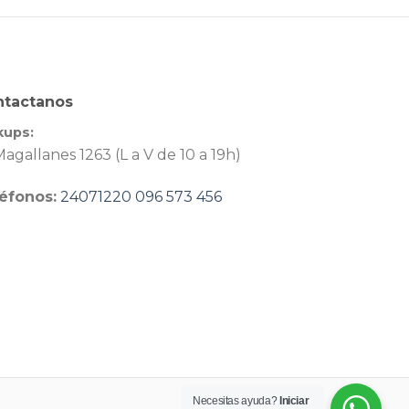
ntactanos
kups:
agallanes 1263 (L a V de 10 a 19h)
éfonos:
24071220
096 573 456
Necesitas ayuda?
Iniciar