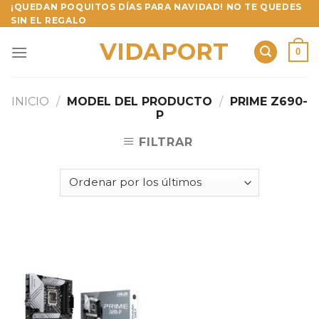
Skip
¡QUEDAN POQUITOS DÍAS PARA NAVIDAD! NO TE QUEDES
SIN EL REGALO
to
content
VIDAPORT
0
INICIO
/
MODEL DEL PRODUCTO
/
PRIME Z690-
P
FILTRAR