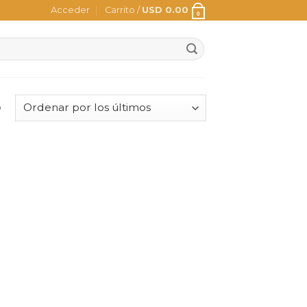
Acceder
Carrito /
USD
0.00
0
o