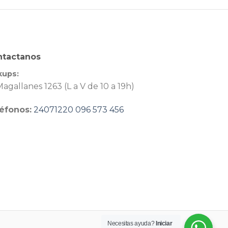
ntactanos
kups:
agallanes 1263 (L a V de 10 a 19h)
éfonos:
24071220
096 573 456
Necesitas ayuda?
Iniciar