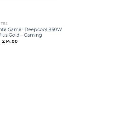
NTES
nte Gamer Deepcool 850W
Plus Gold – Gaming
D
214.00