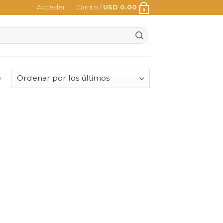
Acceder
Carrito /
USD
0.00
0
o