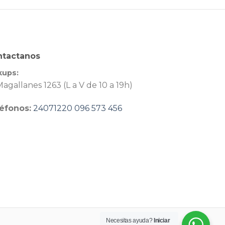
ntactanos
kups:
agallanes 1263 (L a V de 10 a 19h)
éfonos:
24071220
096 573 456
Necesitas ayuda?
Iniciar