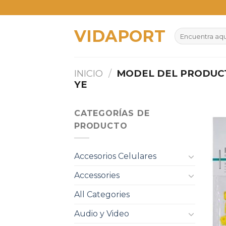
Skip
to
VIDAPORT
content
Buscar
por:
INICIO
/
MODEL DEL PRODU
YE
CATEGORÍAS DE
PRODUCTO
Accesorios Celulares
Accessories
All Categories
Audio y Video