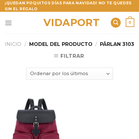
Skip
¡QUEDAN POQUITOS DÍAS PARA NAVIDAD! NO TE QUEDES
SIN EL REGALO
to
content
VIDAPORT
0
INICIO
/
MODEL DEL PRODUCTO
/
PÄRLAN 3103
FILTRAR