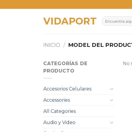
Skip
to
VIDAPORT
content
Buscar
por:
INICIO
/
MODEL DEL PRODU
CATEGORÍAS DE
No 
PRODUCTO
Accesorios Celulares
Accessories
All Categories
Audio y Video