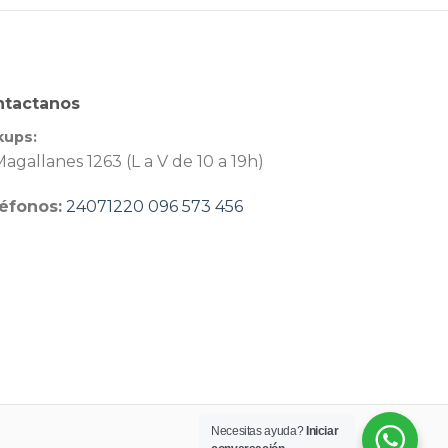
ntactanos
kups:
agallanes 1263 (L a V de 10 a 19h)
éfonos:
24071220
096 573 456
Necesitas ayuda?
Iniciar