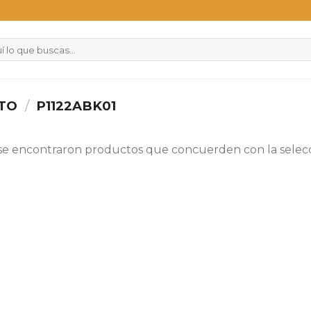
CTO
/
P1122ABK01
se encontraron productos que concuerden con la selecc