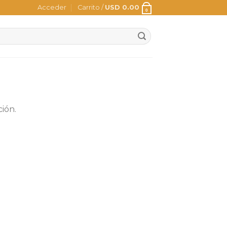
Acceder
Carrito /
USD
0.00
0
ión.