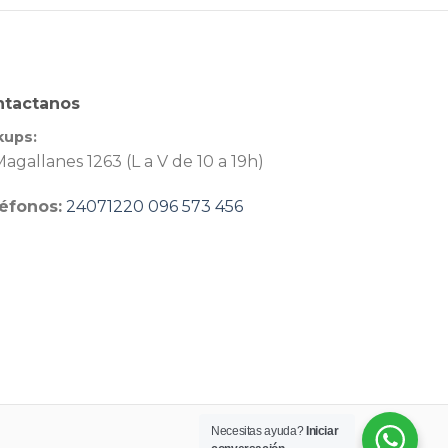
ntactanos
kups:
agallanes 1263 (L a V de 10 a 19h)
éfonos:
24071220
096 573 456
Necesitas ayuda?
Iniciar