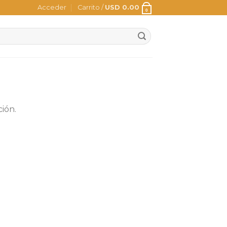
Acceder
Carrito /
USD
0.00
0
ión.