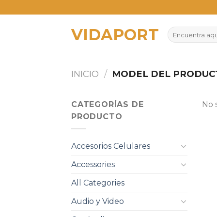
Skip
to
VIDAPORT
content
Buscar
por:
INICIO
/
MODEL DEL PRODU
CATEGORÍAS DE
No 
PRODUCTO
Accesorios Celulares
Accessories
All Categories
Audio y Video