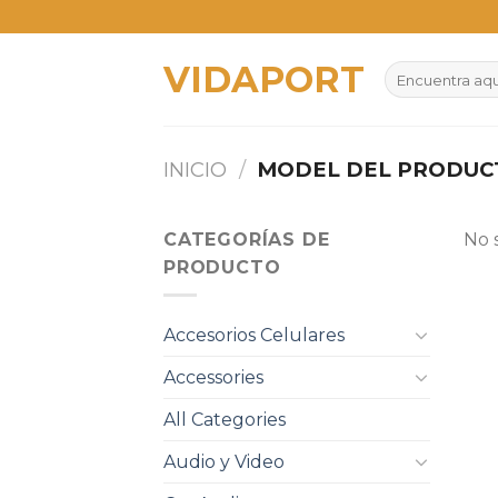
Skip
to
VIDAPORT
content
Buscar
por:
INICIO
/
MODEL DEL PRODU
CATEGORÍAS DE
No 
PRODUCTO
Accesorios Celulares
Accessories
All Categories
Audio y Video