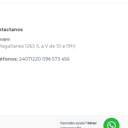
ntactanos
kups:
agallanes 1263 (L a V de 10 a 19h)
éfonos:
24071220
096 573 456
Necesitas ayuda?
Iniciar