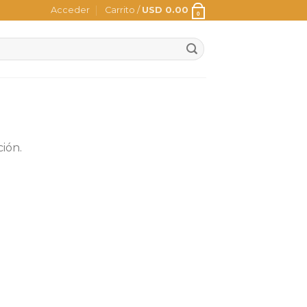
Acceder
Carrito /
USD
0.00
0
ión.