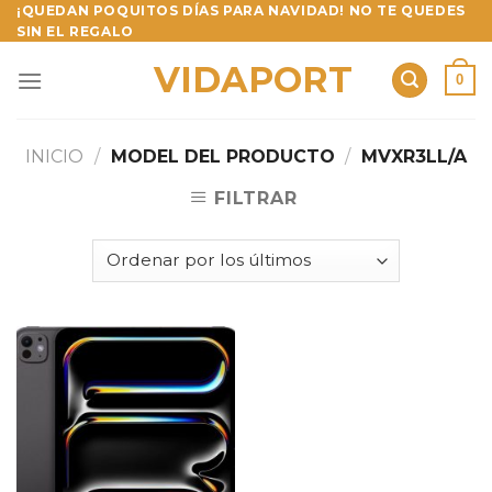
Skip
¡QUEDAN POQUITOS DÍAS PARA NAVIDAD! NO TE QUEDES
SIN EL REGALO
to
content
VIDAPORT
0
INICIO
/
MODEL DEL PRODUCTO
/
MVXR3LL/A
FILTRAR