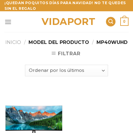
Skip
¡QUEDAN POQUITOS DÍAS PARA NAVIDAD! NO TE QUEDES
SIN EL REGALO
to
content
VIDAPORT
0
INICIO
/
MODEL DEL PRODUCTO
/
MP40WUHD
FILTRAR