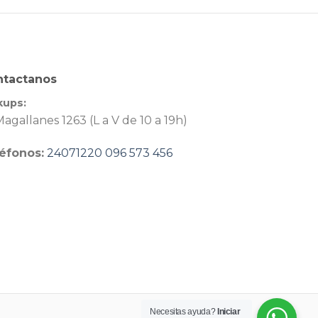
ntactanos
kups:
agallanes 1263 (L a V de 10 a 19h)
éfonos:
24071220
096 573 456
Necesitas ayuda?
Iniciar