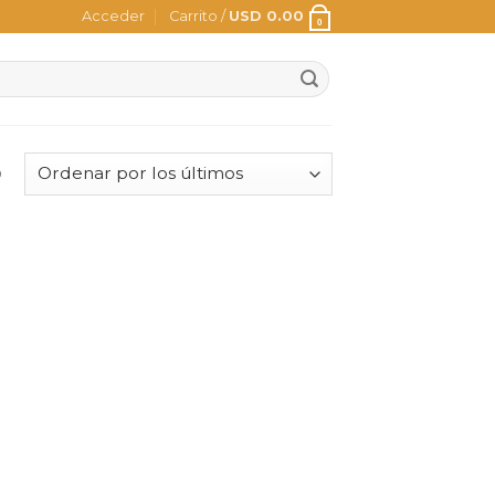
Acceder
Carrito /
USD
0.00
0
o