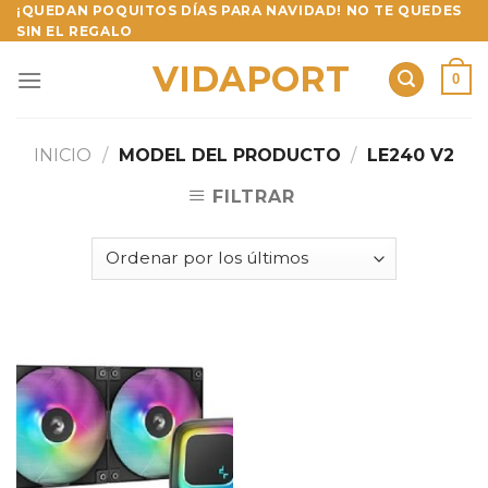
Skip
¡QUEDAN POQUITOS DÍAS PARA NAVIDAD! NO TE QUEDES
SIN EL REGALO
to
content
VIDAPORT
0
INICIO
/
MODEL DEL PRODUCTO
/
LE240 V2
FILTRAR