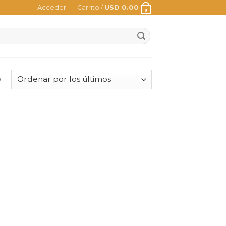
Acceder
Carrito /
USD
0.00
0
o