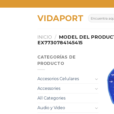
Skip
to
VIDAPORT
content
Buscar
por:
INICIO
/
MODEL DEL PRODU
EX7730784145415
CATEGORÍAS DE
PRODUCTO
Accesorios Celulares
Accessories
All Categories
Audio y Video