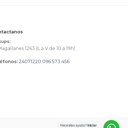
ntactanos
kups:
agallanes 1263 (L a V de 10 a 19h)
éfonos:
24071220
096 573 456
Necesitas ayuda?
Iniciar