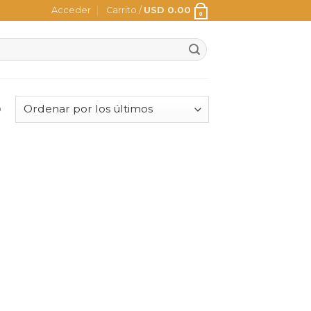
Acceder
Carrito /
USD
0.00
0
o