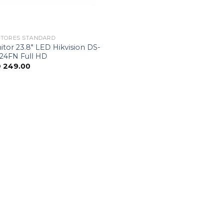
ITORES STANDARD
tor 23.8″ LED Hikvision DS-
24FN Full HD
D
249.00