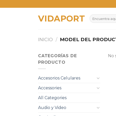
Skip
to
VIDAPORT
content
Buscar
por:
INICIO
/
MODEL DEL PRODU
CATEGORÍAS DE
No 
PRODUCTO
Accesorios Celulares
Accessories
All Categories
Audio y Video