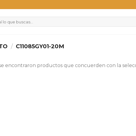
CTO
/
C11085GY01-20M
se encontraron productos que concuerden con la selecc