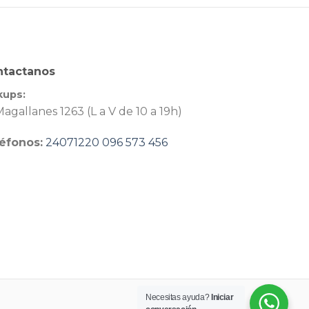
ntactanos
kups:
agallanes 1263 (L a V de 10 a 19h)
éfonos:
24071220
096 573 456
Necesitas ayuda?
Iniciar