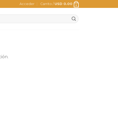
Acceder
Carrito /
USD
0.00
0
ión.