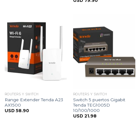
USD
79.90
ROUTERS Y SWITCH
ROUTERS Y SWITCH
Range Extender Tenda A23
Switch 5 puertos Gigabit
AX1500
Tenda TEG1005D
10/100/1000
USD
58.90
USD
21.98