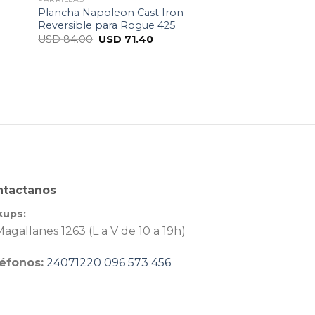
Plancha Napoleon Cast Iron
Reversible para Rogue 425
USD
84.00
USD
71.40
ntactanos
kups:
agallanes 1263 (L a V de 10 a 19h)
éfonos:
24071220
096 573 456