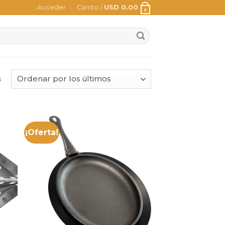
Acceder
Carrito /
USD
0.00
0
s
¡Oferta!