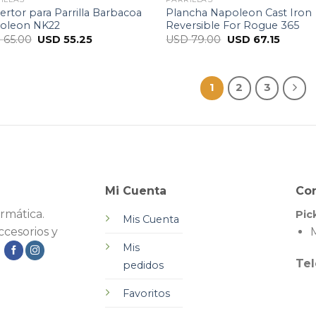
rtor para Parrilla Barbacoa
Plancha Napoleon Cast Iron
oleon NK22
Reversible For Rogue 365
D
65.00
USD
55.25
USD
79.00
USD
67.15
1
2
3
Mi Cuenta
Co
rmática.
Pic
Mis Cuenta
cesorios y
M
Mis
.
Tel
pedidos
Favoritos