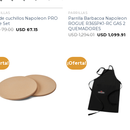
ILLAS
PARRILLAS
 de cuchillos Napoleon PRO
Parrilla Barbacoa Napoleon
e Set
ROGUE R365PK1-RC GAS 2
QUEMADORES
D
79.00
USD
67.15
USD
1,294.01
USD
1,099.91
rta!
¡Oferta!