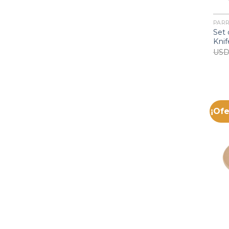
PARR
Set
Knif
US
¡Ofe