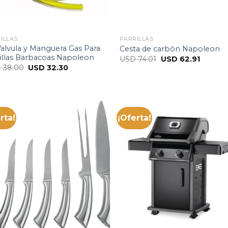
ILLAS
PARRILLAS
Valvula y Manguera Gas Para
Cesta de carbón Napoleon
illas Barbacoas Napoleon
USD
74.01
USD
62.91
D
38.00
USD
32.30
rta!
¡Oferta!