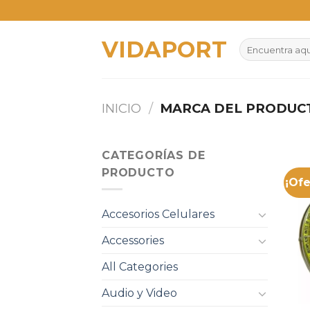
Skip
to
VIDAPORT
content
Buscar
por:
INICIO
/
MARCA DEL PRODU
CATEGORÍAS DE
PRODUCTO
¡Ofe
Accesorios Celulares
Accessories
All Categories
Audio y Video