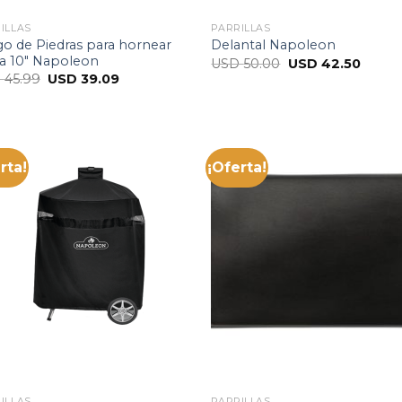
ILLAS
PARRILLAS
o de Piedras para hornear
Delantal Napoleon
za 10″ Napoleon
USD
50.00
USD
42.50
D
45.99
USD
39.09
rta!
¡Oferta!
ILLAS
PARRILLAS