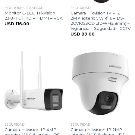
MONITORES STANDARD
SEGURIDAD
Monitor E-LED Hikvision
Camara Hikvision IP PTZ
23.8» Full HD – HDMI – VGA
2MP exterior, Wi-fi 6 – DS-
2CV1023G2-LIDWF(2.8mm) –
USD
116.00
Vigilancia – Seguridad – CCTV
USD
89.00
SEGURIDAD
SEGURIDAD
Camara Hikvision IP 4MP
Camara Hikvision IP 2MP
exterior, Wi-fi 6, bullet – DS-
interior, Wi-fi 6, domo – DS-