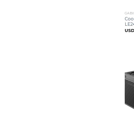
GABI
Coo
LE2
US