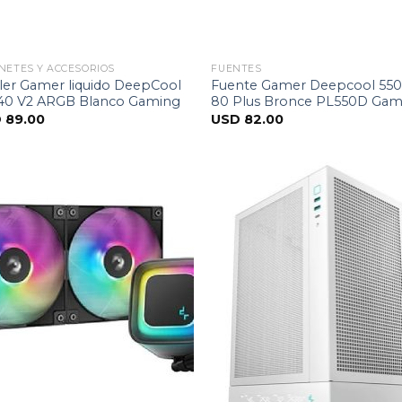
NETES Y ACCESORIOS
FUENTES
ler Gamer liquido DeepCool
Fuente Gamer Deepcool 55
40 V2 ARGB Blanco Gaming
80 Plus Bronce PL550D Gam
D
89.00
USD
82.00