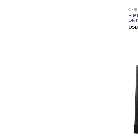
GABI
Fue
PN1
US