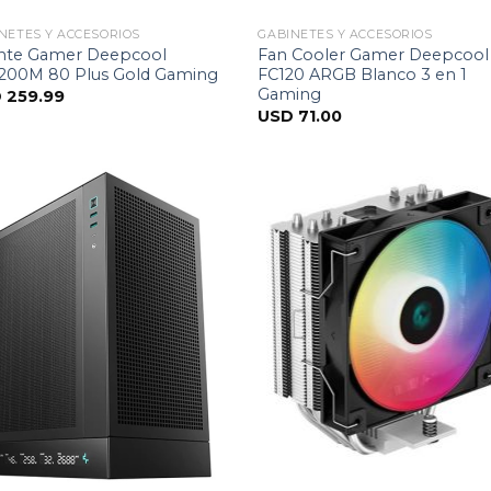
NETES Y ACCESORIOS
GABINETES Y ACCESORIOS
nte Gamer Deepcool
Fan Cooler Gamer Deepcool
200M 80 Plus Gold Gaming
FC120 ARGB Blanco 3 en 1
Gaming
D
259.99
USD
71.00