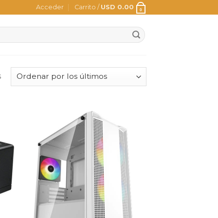
Acceder
Carrito /
USD
0.00
0
s