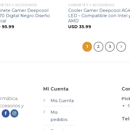
NETES Y ACCESORIOS
GABINETES Y ACCESORIOS
inete Gamer Deepcool
Cooler Gamer Deepcool AG
70 Digital Negro Diseño
LED – Compatible con Intel 
ical
AMD
D
95.99
USD
35.99
1
2
3
Mi Cuenta
Co
rmática.
Pic
Mis Cuenta
cesorios y
M
Mis
.
Tel
pedidos