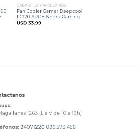
GABINETES Y ACCESORIOS
400
Fan Cooler Gamer Deepcool
y
FC120 ARGB Negro Gaming
USD
33.99
ntactanos
kups:
agallanes 1263 (L a V de 10 a 19h)
éfonos:
24071220
096 573 456