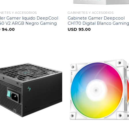
NETES Y ACCESORIOS
GABINETES Y ACCESORIOS
ler Gamer liquido DeepCool
Gabinete Gamer Deepcool
40 V2 ARGB Negro Gaming
CH170 Digital Blanco Gamin
D
94.00
USD
95.00