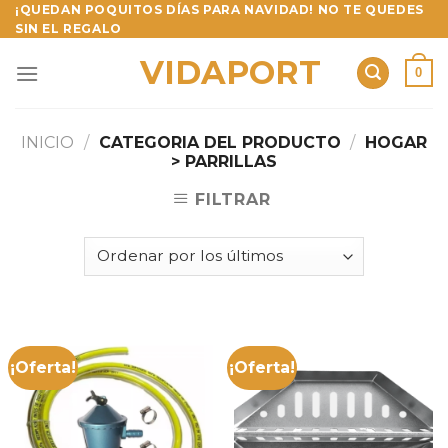
Skip
¡QUEDAN POQUITOS DÍAS PARA NAVIDAD! NO TE QUEDES
SIN EL REGALO
to
content
VIDAPORT
0
INICIO
/
CATEGORIA DEL PRODUCTO
/
HOGAR
> PARRILLAS
FILTRAR
¡Oferta!
¡Oferta!