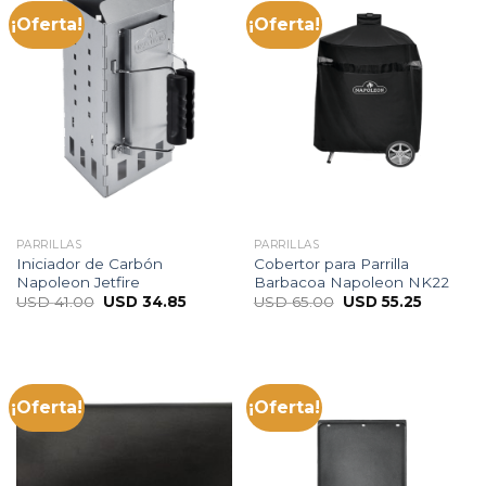
¡Oferta!
¡Oferta!
PARRILLAS
PARRILLAS
Iniciador de Carbón
Cobertor para Parrilla
Napoleon Jetfire
Barbacoa Napoleon NK22
USD
41.00
USD
34.85
USD
65.00
USD
55.25
¡Oferta!
¡Oferta!