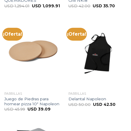
QUEMADORES
Grill NK18
USD
1,294.01
USD
1,099.91
USD
42.00
USD
35.70
¡Oferta!
¡Oferta!
PARRILLAS
PARRILLAS
Juego de Piedras para
Delantal Napoleon
hornear pizza 10″ Napoleon
USD
50.00
USD
42.50
USD
45.99
USD
39.09