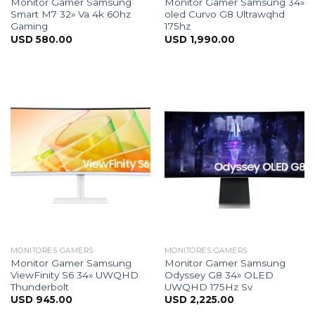
Monitor Gamer Samsung
Monitor Gamer Samsung 34»
Smart M7 32» Va 4k 60hz
oled Curvo G8 Ultrawqhd
Gaming
175hz
USD
580.00
USD
1,990.00
MONITORES GAMERS
MONITORES GAMERS
Monitor Gamer Samsung
Monitor Gamer Samsung
ViewFinity S6 34» UWQHD
Odyssey G8 34» OLED
Thunderbolt
UWQHD 175Hz Sv
USD
945.00
USD
2,225.00