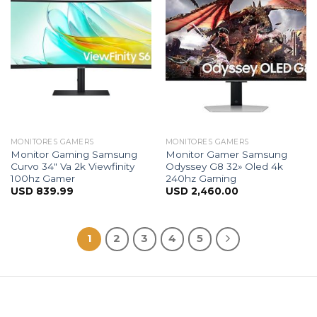
MONITORES GAMERS
MONITORES GAMERS
Monitor Gaming Samsung
Monitor Gamer Samsung
Curvo 34″ Va 2k Viewfinity
Odyssey G8 32» Oled 4k
100hz Gamer
240hz Gaming
USD
839.99
USD
2,460.00
1
2
3
4
5