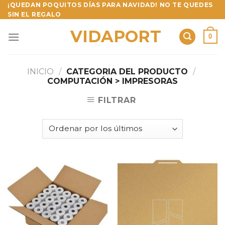
Skip
¡QUEDAN POQUITOS DÍAS PARA NAVIDAD! NO TE QUEDES
SIN EL REGALO
to
content
VIDAPORT
0
INICIO
/
CATEGORIA DEL PRODUCTO
/
COMPUTACIÓN > IMPRESORAS
FILTRAR