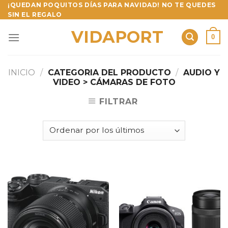
Skip
¡QUEDAN POQUITOS DÍAS PARA NAVIDAD! NO TE QUEDES
SIN EL REGALO
to
content
VIDAPORT
0
INICIO
/
CATEGORIA DEL PRODUCTO
/
AUDIO Y
VIDEO > CÁMARAS DE FOTO
FILTRAR