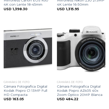
Mirrorless Canon EOS R50
Mirrorless Nikon Z30 21.5MP
4K con Lente 18-45mm
4K Lente 16-50mm
USD
1,398.30
USD
1,315.95
CÁMARAS DE FOTO
CÁMARAS DE FOTO
Cámara Fotografica Digital
Cámara Fotografica Digital
Kodak Pixpro C1 13MP Full
Kodak Pixpro AZ405 40x
HD Compacta
Zoom Óptico 20MP Blanca
USD
163.05
USD
484.22