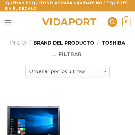
Skip
¡QUEDAN POQUITOS DÍAS PARA NAVIDAD! NO TE QUEDES
SIN EL REGALO
to
content
VIDAPORT
0
INICIO
/
BRAND DEL PRODUCTO
/
TOSHIBA
FILTRAR