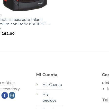
AS
a butaca para auto Infanti
ium con Isofix 15 a 36 KG –
o
D
282.00
Mi Cuenta
Co
rmática.
Pic
Mis Cuenta
cesorios y
M
Mis
.
Tel
pedidos