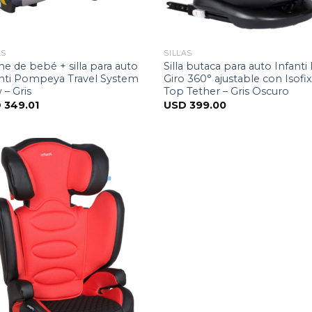
AS
SILLAS
e de bebé + silla para auto
Silla butaca para auto Infanti 
anti Pompeya Travel System
Giro 360° ajustable con Isofix
– Gris
Top Tether – Gris Oscuro
D
349.01
USD
399.00