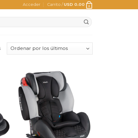
Acceder
Carrito /
USD
0.00
0
s