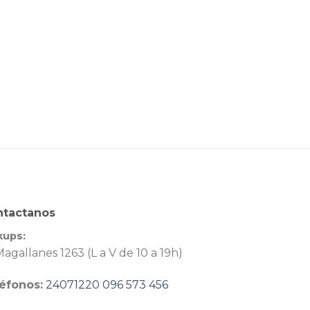
ntactanos
kups:
agallanes 1263 (L a V de 10 a 19h)
éfonos:
24071220
096 573 456