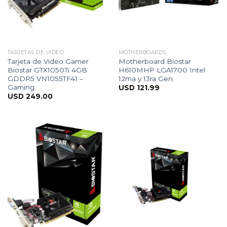
TARJETAS DE VIDEO
MOTHERBOARDS
Tarjeta de Video Gamer
Motherboard Biostar
Biostar GTX1050Ti 4GB
H610MHP LGA1700 Intel
GDDR5 VN1055TF41 –
12ma y 13ra Gen
Gaming
USD
121.99
USD
249.00