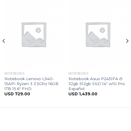
NOTEBOOKS
NOTEBOOKS
Notebook Lenovo L340-
Notebook Asus P2451FA i5
15API Ryzen 3 3.5Ghz 16GB
32gb 512gb SSD 14″ w10 Pro
1TB 15.6″ FHD
Español
USD
729.00
USD
1,439.00